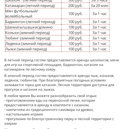
Шезлонг*(летний период)
300 руб.
За 3 часа
Катамаран (летний период)
200 руб.
За 20 мин
Мяч футбольный/
100 руб.
За 1 час
волейбольный
Бадминтон (летний период)
100 руб.
За 1 час
Шахматы/шашки/домино
100 руб.
За 1 час
Коньки (зимний период)
100 руб.
За 1 час
Тюбинг (зимний период)
200 руб.
За 1 час
Ледянка (зимний период)
100 руб.
За 1 час
Лыжи (зимний период)
100 руб.
За 1 час
В летний период гостям предоставляется аренда шезлонгов, мячи
для игр на спортивной площадке, бадминтон, катание на
катамаране по лесному озеру.
В зимний период гостям предоставляется аренда лыж, коньков,
ледянок, тюбингов. При благоприятных погодных условиях
заливается горка для катания. Лесная территория доступна для
прогулок и катания на лыжах.
В любое время Вы можете разнообразить свой отдых:
·
приготовлением еды на переносной печке, которая
предоставляется в аренду в комплекте с казаном,
·
чаепитием из традиционного самовара на дровах,
·
настольными играми
·
прогулками по благоустроенному парку и лесной территории с
озером